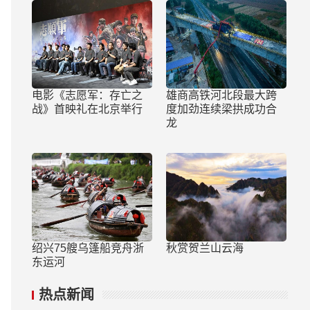
电影《志愿军：存亡之
雄商高铁河北段最大跨
战》首映礼在北京举行
度加劲连续梁拱成功合
龙
绍兴75艘乌篷船竞舟浙
秋赏贺兰山云海
东运河
热点新闻