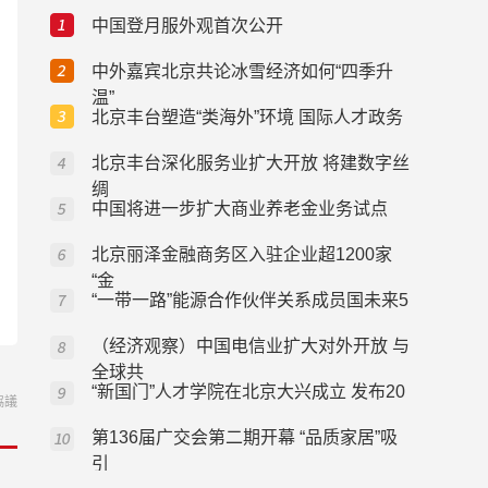
中国登月服外观首次公开
中外嘉宾北京共论冰雪经济如何“四季升
温”
北京丰台塑造“类海外”环境 国际人才政务
北京丰台深化服务业扩大开放 将建数字丝
绸
中国将进一步扩大商业养老金业务试点
北京丽泽金融商务区入驻企业超1200家
“金
“一带一路”能源合作伙伴关系成员国未来5
（经济观察）中国电信业扩大对外开放 与
全球共
“新国门”人才学院在北京大兴成立 发布20
協議
第136届广交会第二期开幕 “品质家居”吸
引