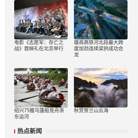
电影《志愿军：存亡之
雄商高铁河北段最大跨
战》首映礼在北京举行
度加劲连续梁拱成功合
龙
绍兴75艘乌篷船竞舟浙
秋赏贺兰山云海
东运河
热点新闻