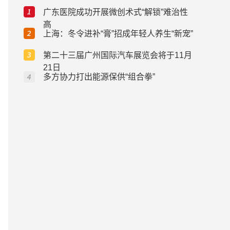
广东医院成功开展微创术式“解锁”难治性
高
上海：冬令进补“膏”招成年轻人养生“新宠”
第二十三届广州国际汽车展览会将于11月
21日
多方协力打出能源保供“组合拳”